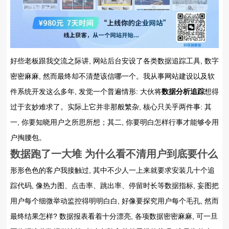
好些老板跟我交流之际讲, 网站后台安设了各类数据追踪工具, 数字
密密麻麻, 然而最终却不清楚该信哪一个。我从事网站建设以及软
件系统开发这么多年, 发觉一个普遍情形: 大伙将
数据分析追踪
想得
过于玄妙难求了。实际上它并非那般繁杂, 核心只关乎两件事: 其
一, 你要知晓用户之所思所想；其二, 你要明白怎样行事才能够令用
户掏腰包。
数据跑了一大堆 为什么看不清用户到底要什么
形形色色的客户我接触过, 其中不少人一上来就要求安装几十个追
踪代码, 像热力图、点击率、跳出率、停留时长等数据指标, 妄图把
用户每个细微举动监控得明明白白, 好像要探究用户每个毛孔, 然而
最终结果怎样? 数据报表看着十分漂亮, 各项数据密密麻麻, 可一旦