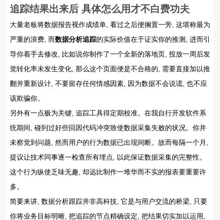
追踪结果出来后 具体怎么用才不白费功夫
大量老板将数据报告视作成绩单, 看过之后便搁置一旁, 这堪称最为
严重的浪费, 而
数据分析追踪
的实际价值在于证实你的推测, 进而引
导你着手去修改, 比如说你制作了一个全新的落地页, 投放一周后发
觉转化率未发生变化, 那么这个页面便是不合格的, 需要直接加以推
翻并重新设计, 不要留存任何情感因素, 因为数据不会说谎, 也不应
该欺骗你。
另外有一点极为关键, 追踪工具得定期校准。在我自行开发软件系
统期间, 碰到过好些回因代码冲突致使数据采集失败的状况。你并
未察觉到问题, 然而用户的行为数据已出现间断。故而每隔一个月,
提议让技术同事逐一检查所有埋点, 以此保证数据采集的完整性。
这个行为纵使乏味无趣, 却远比制作一堆华而不实的报表要重要许
多。
简要来讲, 数据分析跟踪并非高科技, 它是与用户交流的桥梁, 只要
你将业务目标明晰, 把追踪的节点精确设定, 把结果切实加以运用,