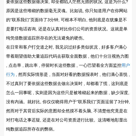
要依据这些数据做决策, 却全都陷入茫然无措的状况, 这是为什么?
原因是这些堆砌的数据毫无灵魂。比如说, 你只知道用户在你网站
的“联系我们”页面待了3分钟, 可根本不明白, 他到底是在犹豫是不
是要打电话咨询, 还是在认真对比你们公司的资质状况。这就是单
纯凭借数据追踪所存在的无法避免的硬伤。
在日常和客户打交道之时, 我见识过好多类似状况 , 好多客户满心
带着期望借助大量追踪代码去获取全面数据 , 他们十分注视热力图
, 点击率 , 跳出率 , 停留时长这些数据 , 一心巴望着全方面监控
用户
行为
, 然而实际情形是 , 当面对好看的数据报表时 , 他们满心喜悦 ,
不过真到了要依据这些数据去做出决策时 , 却都着了慌 , 这到底是
怎么一回事呢 , 实则是因为这些只是被堆砌起来的数据 , 缺少深度,
没有内涵。就好比, 你仅仅晓得用户于“联系我们”页面逗留了3分钟,
然而对于其背后实际的意图却全然摸不着头脑, 不清楚他究竟是在
对打电话之事迟疑, 还是在对公司资质进行比较。这清晰地彰显出
纯数据追踪所存在的弊病。