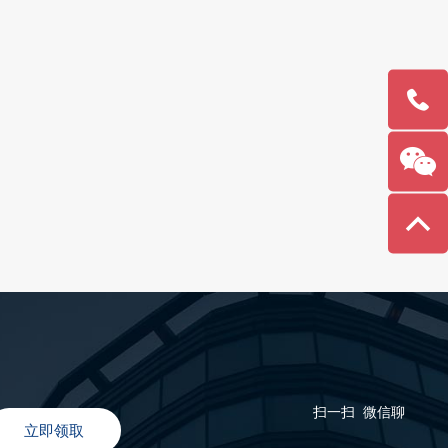
138-
1141-
2355
扫一扫 微信聊
立即领取