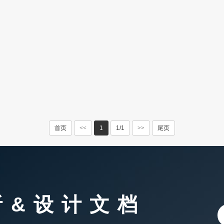
联想到泵阀行业
首页
<<
1
1/1
>>
尾页
析&设计文档