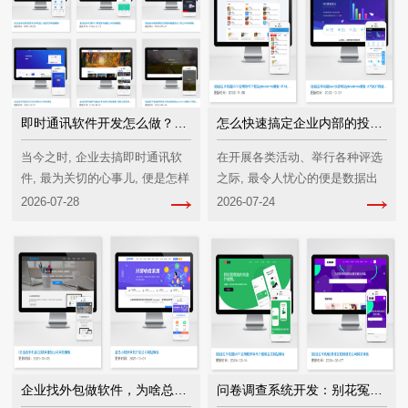
即时通讯软件开发怎么做？核心功能与成本解析
怎么快速搞定企业内部的投票评选系统开发
当今之时, 企业去搞即时通讯软
在开展各类活动、举行各种评选
件, 最为关切的心事儿, 便是怎样
之际, 最令人忧心的便是数据出
使之得以落地, 以及究竟要花销
现紊乱以及存在刷票作弊之类状
2026-07-28
2026-07-24
多少金钱。好多人一开始就直接
况。众多老板怀有打造一个线上
发问, 诸如“能不能够达成? ”“价格
投票系统的念头, 可是在寻觅外
贵不贵? ”实···
包团队之时, 却碰到诸···
企业找外包做软件，为啥总踩坑？揭秘软件定制开发服务的真相
问卷调查系统开发：别花冤枉钱，这几点是关键