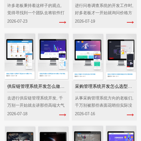
许多老板秉持着这样子的观点,
进行问卷调查系统的开发工作时,
觉得寻找到一个团队去将软件打
好多老板才一开始就询问价格方
造出来就一切都没问题了。可是
面。事实上这个问题没什么办法
2026-07-23
2026-07-19
事实上, 软件定制开发服务的重
能够立刻回复。这是由于每个企
点所在并非单纯地去开展代码的
业的需求差距过于巨大的缘故。
堆砌
有的仅仅只需用于简···
供应链管理系统开发怎么做？老板必看避坑指南
采购管理系统开发怎么选型？企业避坑指南
去进行供应链管理系统开发, 千
从事采购管理系统方向的老板们,
万别一开始就去讲那些高端大气
千万别被那些表面花哨但实际没
上档次的算法。好多老板觉得购
有实在作用的功能蒙蔽住。事实
2026-07-18
2026-07-16
买一个现成的软件便可将所有问
上, 采购管理系统的关键要点就
题都给解决掉, 接着却发觉根本
在于做好一件事情
运行不起来。关键的痛···