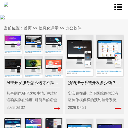
当前位置：
首页
>>
信息化课堂
>>
办公软件
APP开发服务怎么选才不踩坑？内行人说点实在的
预约挂号系统开发多少钱？医院数字化转型必看指南
从事制作APP这项事情, 讲难的
实实在在讲, 当下医院倘仍没有
话确实存在难度, 讲简单的话也
堪称像模像样的预约挂号系统,
着实较为简易。难的地方在于,
患者排队都排到走廊拐角处了,
2026-08-02
2026-07-31
在市面上有着众多从事APP开发
即便护士哪怕嗓子全都喊哑掉也
服务的公司, 其报价范围从几万
是无济于事的。
一直到几百万均有