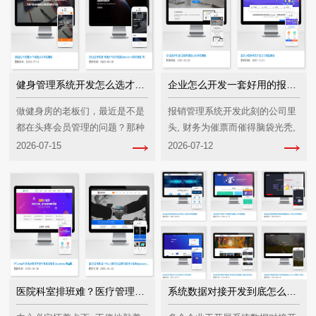
健身管理系统开发怎么选才能不踩坑？
企业怎么开发一套好用的报销管理系统？
做健身房的老板们，最近是不是
报销管理系统开发此刻的公司里
都在头疼会员管理的问题？那种
头, 财务为催票而催得脑袋光秃,
特别陈旧的SaaS软件, 或者传统
员工因贴发票贴得眼睛花乱。这
2026-07-15
2026-07-12
形式的记账本, 眼下真的是特别
下账目算不清晰, 内心也疲惫不
难以用来满足现在的需求了。
堪。十余年来, 我投身软件领域
多年, 目睹诸多老板···
医院科室排班难？医疗管理系统开发到底能解决啥痛点？
系统数据对接开发到底怎么做才不踩坑