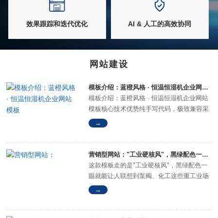
效果跟踪和迭代优化
AI & 人工的高效协同
网站建设
模板介绍：蓝橙风格 · 恒温恒湿机企业网站模板
模板介绍：蓝橙风格 · 恒温恒湿机企业网站
模板核心技术优势纯手写代码，极致兼容采
用纯手工编写 DIV+CSS 架构，代码精简高
→
效，无冗余完美兼容 IE7+、Firefox、
Chrome、360···
营销型网站："工业硬核风"，黑绿配色一眼就能让人联想到泵阀行业
这款模板走的是"工业硬核风"，黑绿配色一
眼就能让人联想到泵阀、化工这些重工业场
景。说白了，就是把工厂车间的专业感直接
→
搬到屏幕上。配色方案颜色色值用在哪儿···