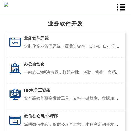
业务软件开发
业务软件开发
定制化企业管理系统，覆盖进销存、CRM、ERP等核心场景。基于成熟框架快速交付，降低开发成本，让业务流程数字化、可视化、智能化。
→
办公自动化
一站式OA解决方案，打通审批、考勤、协作、文档管理。无需复杂部署，即开即用，提升团队协同效率，让企业管理更轻松。
→
HR电子工资条
安全高效的薪资发放工具，支持一键群发、数据加密、查看留痕。替代传统纸质工资条，降本增效，保障员工隐私与数据安全。
→
微信公众号/小程序
深耕微信生态，提供公众号运营、小程序定制开发服务。从商城到会员系统，快速上线，助力企业触达10亿用户，实现业务增长。