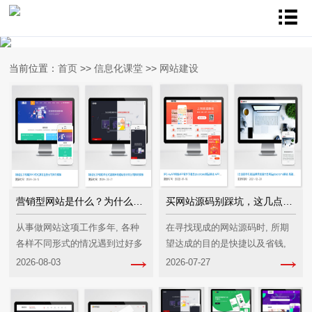
当前位置：
首页
>>
信息化课堂
>>
网站建设
营销型网站是什么？为什么你的网站没效果
买网站源码别踩坑，这几点必须看清
从事做网站这项工作多年, 各种
在寻找现成的网站源码时, 所期
各样不同形式的情况遇到过好多
望达成的目的是快捷以及省钱,
好多。有好些老板拿出几万块钱
许许多多的人觉得拿出几千块钱
2026-08-03
2026-07-27
去制作一个网站, 心里满怀希望
去购置一套代码, 跟从最开始着
渴望能够有一番收获
手开发相比较而言, 能够节省超
过一大半的预算