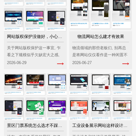
网站版权保护没做好，小心吃官司赔钱
物流网站怎么建才有效果
关于网站版权保护这一事宜, 乍
物流领域的那些老板们, 别再总
看之下规模似乎欠缺宏大之感,
是将网站仅仅看作是一种闲置不
纵览微观层面又并非微不足道,
用的事物。一个确实能够给到你
2026-06-29
2026-06-27
然而一旦出现状况, 其中较轻程
助力从而带来收益的网站, 可不
度的后果是会被要求去删除文字
是简单放置些公司的介绍内容以
并进行道歉
及几张卡车图片就算大···
景区门票系统怎么选才不踩坑？手把手教你避雷
工业设备展示网站这样设计客户看了就想下单