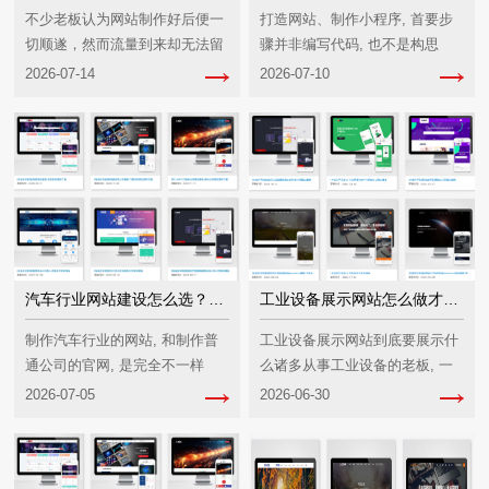
不少老板认为网站制作好后便一
打造网站、制作小程序, 首要步
切顺遂，然而流量到来却无法留
骤并非编写代码, 也不是构思
住用户, 钱财花费众多, 订单却寥
Logo, 而是搞定那个能让全球都
2026-07-14
2026-07-10
寥无几。实际上问题常常并非在
找得到你的“门牌号”, 众多人听
于流量吸引, 而是在于转化环
闻“域名”这俩字便觉着高端大气
节。我见识过好多好多···
上档次
汽车行业网站建设怎么选？这三条标准最实在
工业设备展示网站怎么做才能吸引客户下单
制作汽车行业的网站, 和制作普
工业设备展示网站到底要展示什
通公司的官网, 是完全不一样
么诸多从事工业设备的老板, 一
的。汽车作为一种商品，它的价
开始就怀有将产品照片一股脑地
2026-07-05
2026-06-30
格区间跨度非常大, 少的话是几
放置到网站上的想法, 认定如此
万, 多的话能达到几十上百万。
便属于“展示”了。实际上这远远
不足够。客户前来浏···