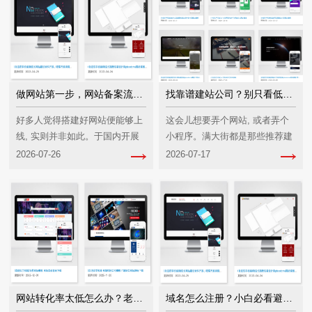
做网站第一步，网站备案流程到底怎么弄最快？
找靠谱建站公司？别只看低价，这几点才是避坑关键
好多人觉得搭建好网站便能够上
这会儿想要弄个网站, 或者弄个
线, 实则并非如此。于国内开展
小程序。满大街都是那些推荐建
网站、小程序或者进行软件开发,
站公司的, 看得人眼睛都花了。
2026-07-26
2026-07-17
ICP备案是无法回避的硬性要
好多人一上来就询问价格, 觉着
求。要是没有备案，一旦开启服
便宜就是压根的道理, 结果做出
务器就会被查封
来的东西糟糕得没法看
网站转化率太低怎么办？老板别急看这里
域名怎么注册？小白必看避坑指南