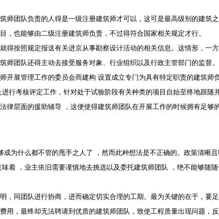
筑师团队负责的人得是一级注册建筑师才可以，这可是最高级别的建筑之
目，也能够由二级注册建筑师负责，不过得符合国家相关规定才行。
就得按照规定报送有关进京从事勘察设计活动的相关信息。这情形，一方
筑师团队还得主动去接受服务对象、行业组织以及行政主管部门的监督。
师开展管理工作的委员会而建构 设置成立专门为具有特定职责的建筑师
及进行考核评定工作，针对处于试验阶段有关种类的项目自始至终地跟随
法律层面的援助辅导 ，这便使得建筑师团队在开展工作的时候拥有足够
够成为什么都不管的甩手之人了 ，然而此种想法是不正确的。政策清晰且
味着 ，业主依旧需要谨慎地去挑选以及委托建筑师团队 ，绝不能够随随
明，同团队进行协商，进而确定切实合理的工期。最为关键的在于，要足
费用，最终却无法聘请到优质的建筑师团队，致使工程质量出现问题，反