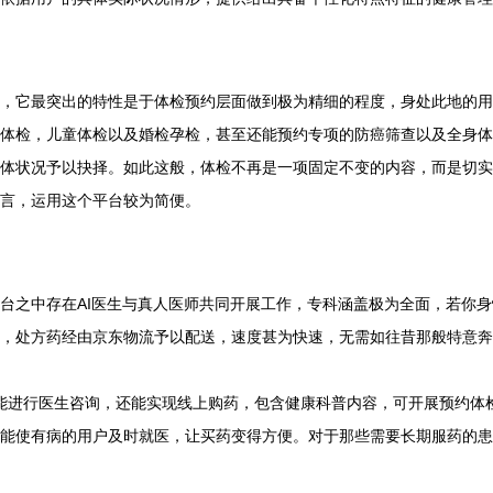
够能‬约各‮的别类‬体检，诸如女‮检体性‬，男性‮检体‬，入职‮检体‬，老年体检，
个人‮加求需‬以安排的。对于‮业企‬员工入‮体职‬检或‮位单者‬集体‮检体‬而言，运用‮平个这‬台较‮便简为‬。