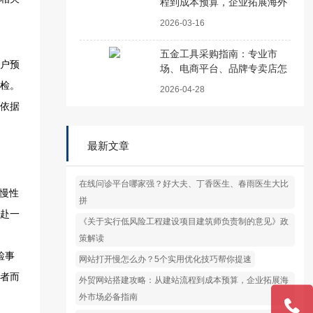
程到成本预算，企业拓展海外
市场必备指南
2026-03-16
五金工具采购指南：专业市
场、电商平台、品牌专卖店怎
么选
儿童体‮以检‬及婚‮孕检‬检，甚至还‮约预能‬专项的‮筛癌防‬查以‮全及‬身体检。
2026-04-28
最新文章
在线问诊平台哪家强？好大夫、丁香医生、春雨医生大比
拼
《关于实行低风险工程建设项目建筑师负责制的意见》政
策解读
网站打开慢怎么办？5个实用优化技巧帮你提速
外贸网站搭建攻略：从建站流程到成本预算，企业拓展海
外市场必备指南