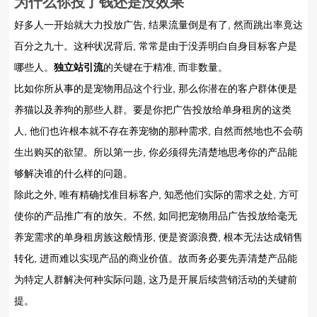
为什么你投了钱还是没效果
好多人一开始就大力投放广告, 结果流量倒是有了, 然而跳出率竟达
百分之九十。这种状况背后, 常常是由于没弄明白自身目标客户是
哪些人。
独立站引流
的关键在于精准, 而非数量。
比如你所从事的是宠物用品这个行业, 那么你潜在的客户群体便是
养猫以及养狗的那些人群。要是你把广告投放给单身租房的这类
人, 他们也许根本就不存在养宠物的那种需求, 自然而然地也不会萌
生出购买的欲望。所以第一步, 你必须得先清楚地思考你的产品能
够解决谁的什么样的问题。
除此之外, 唯有精确找准目标客户, 知悉他们实际的需求之处, 方可
使你的产品推广有的放矢。不然, 如同把宠物用品广告投放给毫无
养宠需求的单身租房族这般情形, 便是资源浪费, 根本无法达成销售
转化, 进而难以实现产品的商业价值。故而务必要先弄清楚产品能
为特定人群解决何种实际问题, 这乃是开展后续营销活动的关键前
提。