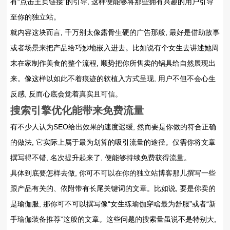
有“点击主页链接”的引导, 这样便能够将那些拥有兴趣的用户引导
至你的独立站。
就内容这块而言, 千万别太像露骨生硬的广告那般, 最好是借助故事
或者场景来把产品给巧妙地嵌入进去。比如说有个女生去讲述她周
末在家制作美食的整个流程, 顺势把你所售卖的锅具给自然展现出
来。像这样以如此不着痕迹的软植入方式呈现, 用户不但不会心生
反感, 反而心底会觉着真实且可信。
搜索引擎优化能带来免费流量
有不少人认为SEO给出效果的速度迟缓, 然而要是你做的符合正确
的做法, 它实际上属于最为划算的吸引流量的途径。仅需你将文章
撰写得不错, 名次提升起来了, 便能够持续免费获得流量。
具体到底要怎样去做, 你可不可以在你的独立站博客那儿撰写一些
跟产品有关的、依附带有长尾关键词的文章。比如说, 要是你卖的
是瑜伽服, 那你可不可以撰写像“女生练瑜伽穿啥最为舒服”或者“新
手瑜伽装备推荐”这般的文章。这些问题的搜索量虽说不是特别大,