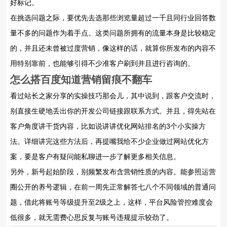
好标记。
在挑选问题之际，要优先去选那些浏览量超过一千且同行业回答数
量不多的问题作为着手点。这类问题所拥有的流量本身是比较稳定
的，并且还未曾被过度营销，像这样的话，就算你所发布的内容不
用特别靠前，也能够引得不少准客户刷到并且进行咨询的。
怎么搭
百度知道营销
留痕不翻车
看过站长之家分享的实操技巧那会儿，其中说到，跟客户交流时，
别直接生硬地丢出你的开发公司链接跟联系方式。并且，得先站在
客户角度讲干货内容，比如说讲讲优化网站排名的3个小实操方
法。详细讲完这些方法后，再提嘴我给不少企业做过网站优化方
案，要是客户有疑问能私聊进一步了解更多相关信息。
另外，新号起始阶段，别频繁发布含营销性质的内容。能参照运营
圈公开的养号逻辑，在前一周先正常解答七八个不同领域的普通问
题，借此将账号等级提升至2级之上，这样，平台风险管控难度会
低很多，就无需费心思反复与账号违规提示较劲了。