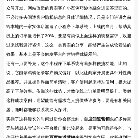
众号开发、网站改造的真实客户小案例巧妙地融合进回答里面的。
不必过多去阐述客户隐私信息的具体详细情况，只是专门讲讲之前
给本地的一家实体店塑造了小程序下单系统，上线的当月，帮助其
线上的订单量增长了30%，要是有类似上面这样的调整需求，欢迎
过来找我进行咨询，这么一类真实的分享，能够产生达成软着陆的
效果，基本上是不会触发平台的营销拦截提示的。
还有一点要补充，这个小程序下单系统有着多样便捷功能。比如
说，它能够精确记录客户购买偏好，以此让商家开展更具针对性商
品推荐。并且操作界面简单清晰，客户使用起来特别便利，极大提
高了下单效率。依靠这些优势，才致使线上订单量明显提升。类似
这样成功案例，期望能给有需求之人提供些许参考，要是有相关问
题，随时都能够联系我深入探讨。
实操了这样漫长的时间过后你会察觉到，
百度知道营销
跟好多你毫
无头绪就去尝试的小平台推广相比较起来，是更为可靠得多的。当
你开始着手去尝试借助
百度知道营销
来得到客户之际，你所碰到过