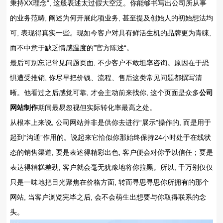
秉持XX理念”, 这般表述太过假大空泛。你能够书写出公司所从事
的业务范畴, 阐述为何开展此项业务, 甚至提及创始人的初始想法均
可, 表现得真实一些。现如今客户对具有鲜活生机的品牌更为青睐,
而不中意于缺乏情感温度的”官方陈述“。
最后可别忘记常见问题页面, 不少客户不敢坦率咨询。原因在于恐
惧遭受推销, 你尽早把价钱、流程、售后这类常见问题都撰写清
晰。他看过之后感觉可靠, 才会主动前来找你, 这个页面是众多
公司
网站制作
期间最易忽视但实际转化率最高之处。
从根本上来说, 公司网站并非是供你去进行“展示”操作的, 而是用于
起到“沟通”作用的。说起来它恰似你那始终保持24小时处于在线状
态的销售渠道, 要是表述得精彩出色, 客户便会对你予以信任；要是
表达得糟糕差劲, 客户就会毫无犹豫地将你拉黑。所以, 千万别仅仅
只是一味地把目光聚焦在价格方面, 转而寻思寻思你所拥有的那个
网站, 当客户浏览完毕之后, 会不会萌生出想要与你取得联系的念
头。