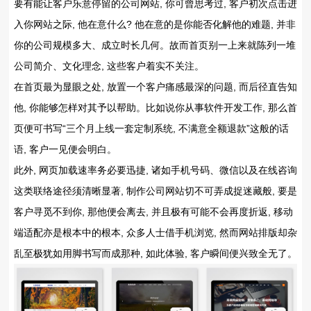
要有能让客户乐意停留的公司网站, 你可曾思考过, 客户初次点击进
入你网站之际, 他在意什么? 他在意的是你能否化解他的难题, 并非
你的公司规模多大、成立时长几何。故而首页别一上来就陈列一堆
公司简介、文化理念, 这些客户着实不关注。
在首页最为显眼之处, 放置一个客户痛感最深的问题, 而后径直告知
他, 你能够怎样对其予以帮助。比如说你从事软件开发工作, 那么首
页便可书写“三个月上线一套定制系统, 不满意全额退款”这般的话
语, 客户一见便会明白。
此外, 网页加载速率务必要迅捷, 诸如手机号码、微信以及在线咨询
这类联络途径须清晰显著, 制作公司网站切不可弄成捉迷藏般, 要是
客户寻觅不到你, 那他便会离去, 并且极有可能不会再度折返, 移动
端适配亦是根本中的根本, 众多人士借手机浏览, 然而网站排版却杂
乱至极犹如用脚书写而成那种, 如此体验, 客户瞬间便兴致全无了。