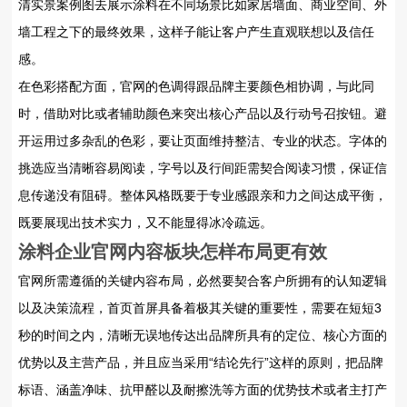
清实景案例图去展示涂料在不同场景比如家居墙面、商业空间、外
墙工程之下的最终效果，这样子能让客户产生直观联想以及信任
感。
在色彩搭配方面，官网的色调得跟品牌主要颜色相协调，与此同
时，借助对比或者辅助颜色来突出核心产品以及行动号召按钮。避
开运用过多杂乱的色彩，要让页面维持整洁、专业的状态。字体的
挑选应当清晰容易阅读，字号以及行间距需契合阅读习惯，保证信
息传递没有阻碍。整体风格既要于专业感跟亲和力之间达成平衡，
既要展现出技术实力，又不能显得冰冷疏远。
涂料企业官网内容板块怎样布局更有效
官网所需遵循的关键内容布局，必然要契合客户所拥有的认知逻辑
以及决策流程，首页首屏具备着极其关键的重要性，需要在短短3
秒的时间之内，清晰无误地传达出品牌所具有的定位、核心方面的
优势以及主营产品，并且应当采用“结论先行”这样的原则，把品牌
标语、涵盖净味、抗甲醛以及耐擦洗等方面的优势技术或者主打产