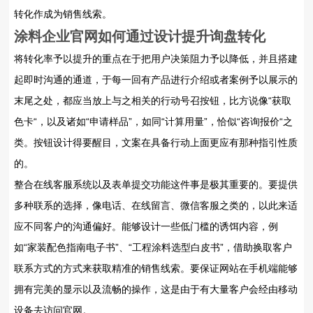
转化作成为销售线索。
涂料企业官网如何通过设计提升询盘转化
将转化率予以提升的重点在于把用户决策阻力予以降低，并且搭建
起即时沟通的通道，于每一回有产品进行介绍或者案例予以展示的
末尾之处，都应当放上与之相关的行动号召按钮，比方说像“获取
色卡“，以及诸如“申请样品”，如同“计算用量”，恰似“咨询报价“之
类。按钮设计得要醒目，文案在具备行动上面更应有那种指引性质
的。
整合在线客服系统以及表单提交功能这件事是极其重要的。要提供
多种联系的选择，像电话、在线留言、微信客服之类的，以此来适
应不同客户的沟通偏好。能够设计一些低门槛的诱饵内容，例
如“家装配色指南电子书”、“工程涂料选型白皮书”，借助换取客户
联系方式的方式来获取精准的销售线索。要保证网站在手机端能够
拥有完美的显示以及流畅的操作，这是由于有大量客户会经由移动
设备去访问官网。