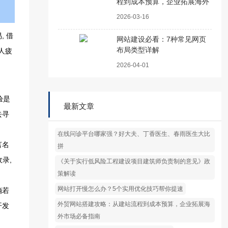
程到成本预算，企业拓展海外
市场必备指南
2026-03-16
, 借
网站建设必看：7种常见网页
布局类型详解
人疲
2026-04-01
验是
最新文章
去寻
在线问诊平台哪家强？好大夫、丁香医生、春雨医生大比
言名
拼
收录,
《关于实行低风险工程建设项目建筑师负责制的意见》政
策解读
网站打开慢怎么办？5个实用优化技巧帮你提速
倘若
外贸网站搭建攻略：从建站流程到成本预算，企业拓展海
开发
外市场必备指南