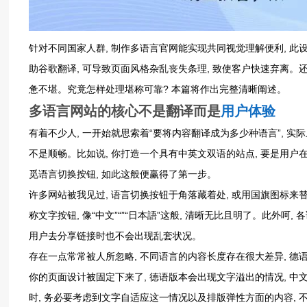
针对不同国家人群, 制作多语言官网能实现共同视觉理解便利, 此设
助谷歌翻译, 可导致页面风格杂乱丧失条理, 致使客户快速弃离。
惫不堪。究竟怎样处理堪称可靠? 本篇将作出完整清晰阐述。
多语言网站
的核心不是翻译而是
用户体验
有着不少人, 一开始就思索着“要将内容翻译成为多少种语言”, 
不是顺畅。比如说, 你打造一个具有中英文双语的站点, 要是用户
觅语言切换按钮, 如此这般便赢得了第一步。
许多网站被我见过, 语言切换按钮于角落藏着处, 或用国旗图标来
称文字按钮, 像“中文”“”“日本語”这般, 清晰无比且明了。此外呵, 各
用户去分享链接时也不会出现乱套状况。
存在一点常常被人所忽略, 不同语言的内容长度存在很大差异, 德
你的页面设计被固定下来了, 德语版本会出现文字溢出的情况, 中文
时, 务必要考虑到文字自适应这一情况以及排版弹性方面的内容, 