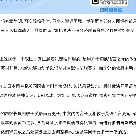
想表意简明, 可实际操作时, 不少人遭遇困境。举例而言部分人图操作简易
还有人选择雇请人工逐页翻译, 如此做法不仅经济耗费高昂况且后续维护使
实际上这属于一个误区。真正起着决定性作用的, 是用户于切换语言之际的体
在英国开启, 系统能够自动予以识别并且默认呈现英文, 而非让他依靠手动
替代, 日本用户见英国国旗时则直接懵掉, 其结果是如此。最佳做法乃用语
语言版本需独立设计URL结构, 为如/en/以及/zh/这样, 搜索引擎才可正确
语的内容长度相较于英语而言更长, 中文的内容长度相较于英语而言更短, 
版本则会留白过多, 从视觉角度来看就会显得很难看, 当进行
多语言网站
不然翻译完成之后还需要重新去调整样式, 这就等同于要多干一倍的活。