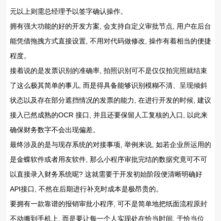
元以上则需总经理予以签字确认操作。
拥有强大功能的好的开发方案, 会支持自定义审批节点, 用户在后台
能凭借拖拽方式直接设置, 不用对代码做修改, 操作有着相当的便捷
程度。
接着说的是发票识别的准确率, 拍照识别可不是仅仅拍完照就结束
了这么极其简单的事儿, 而是得具备能够识别模糊不清、呈现倾斜
状态以及存在部分遮挡情况的发票的能力, 在进行开发的时候, 建议
接入已然成熟的OCR 接口, 并且还要保留人工复核的入口, 以此来
确保财务数字不会出现偏差。
最终涉及的是与现存系统的对接事项, 举例来说, 如若企业所运用的
是金蝶软件或者用友软件, 那么小程序审批完结的数据究竟可不可
以直接录入财务系统呢? 这就需要于开发初始阶段便清晰明确好
API接口, 不然在后期进行补充时成本是极昂贵的。
要拥有一款靠谱的报销审批小程序, 可不是简单地把纸面流程原封
不动搬到手机上, 而是要让每一个人实现处在恰当时间, 于恰当位