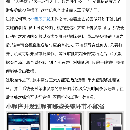
囿于“人等签字”这一环节之上。领导外出公干了, 发票粘贴有误了,
财务称缺少单据了, 这些信息全然倚靠人工反复询问。
进行报销审批
小程序开发
工作之际, 会着重去妥善做好如下这几件
关键的事情: 员工可得经由手机拍照这种方式上传发票, 而后系统会
自动针对发票的金额以及类型展开精准识别。员工提交报销申请之
后, 该申请会径直推送给对应的审批人, 不论领导身处何方, 只要打
开手机就可以开展审批操作。等到审批流程全部完结之后, 相关数
据会自动汇总至财务端, 到了月底进行对账阶段, 只需一键施行操作
便能够导出数据。
这般操作之下, 原本需要三天方能完成的流程, 半天便能够处理妥
当。并且系统会对每张发票的原始图片以及审批时间予以记录，往
后查账对账均可进行追溯, 不用担心出现扯皮情况。
小程序开发过程有哪些关键环节不能省