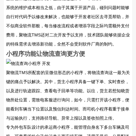
系统的维护成本相当之低，由于其属于开源产品，碰到问题时能够
自行对代码予以修改来解决，也能够于开发者社区去寻觅帮助，并
不似商业软件那般，每当修改流程或者增添字段之际均需额外支付
费用，聚物流TMS还对二次开发予以支持，技术团队能够依据企业
的特殊需求去增添新功能，全然不会受到软件厂商的制约。
小程序功能让物流查询更方便
聚物流TMS所配套的呈微信形态的小程序，将物流查询这一最为关
键的痛点予以解决。其中，货主小程序具备一键下单、实时查价，
以及进行轨迹跟踪、查看电子回单等功能。以往，货主若想知晓货
物所处位置，需致电客服进行询问，如今，只需打开该小程序，便
能看到车辆当下位置以及预估到达时间。而司机小程序着重于接单
与运输执行，支持路径导航、异常上报以及签收拍照上传。
专为外包车队设计的承运商小程序，能管理自身名下多台车辆及司