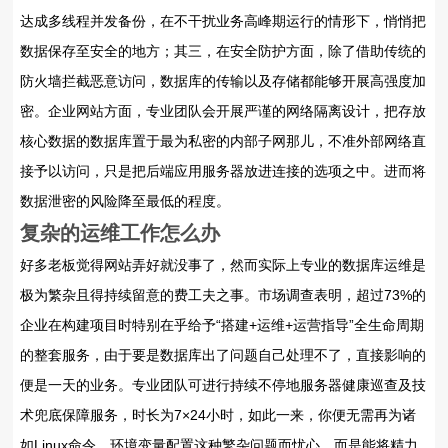
达成多线程并发备份，在不干扰业务高峰期运行的情形下，悄悄把
数据保存至安全的地方；其三，在安全防护方面，除了借助传统的
防火墙拦截恶意访问，数据库的传输以及存储都能够开展高强度加
密。企业网站方面，专业团队会开展严谨的网络隔离设计，把存放
核心数据的数据库置于最为私密的内部子网那儿，不准外部网络直
接予以访问，只是把后端应用服务器放进连接的选项之中。进而将
数据泄密的风险降至最低的程度。
复杂的运维工作怎么办
好多老板觉得网站弄好就没事了，然而实际上专业的数据库运维是
极为繁杂且得持续留意的费工夫之事。市场调查表明，超过73%的
企业在构建项目时特别在乎给予“搭建+运维+运营指导”全生命周期
的整套服务，由于要是数据库出了问题自己处理不了，直接影响的
便是一天的业务。专业团队可进行持续不停地服务器健康巡查及技
术兜底保障服务，时长为7×24小时，如此一来，你便无需再为诸
如Linux命令、环境变量配置这种繁杂问题而忧心，而是能将精力