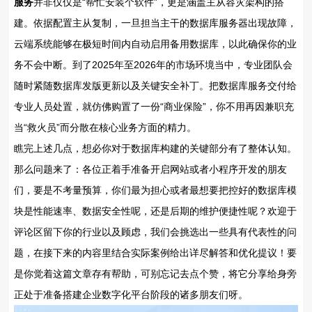
服务
并非仅仅是“帮忙安装个软件”，更是涵盖主从容灾架构的搭
建。依据配置主从复制，一旦担当主干的数据库服务器出现故障，
云端系统能够在极短时间内自动启用备用数据库，以此确保你的业
务不会中断。到了2025年至2026年的市场环境当中，专业团队会
随时紧随数据库发版更新以及关键安全补丁。把数据库服务交付给
专业人员处置，就仿佛购置了一份“商业保险”，你不用再因兼职充
当“救火员”而分散在核心业务方面的精力。
瞧完上述几点，想必你对于数据库构建的关键部分有了整体认知。
那么问题来了：各位正着手准备开启网站或者小程序开发的朋友
们，要是不考量预算，你们最为担心或者最想要把控好的数据库模
块是性能速率、数据安全性呢，还是后期的维护便捷性呢？欢迎于
评论区留下你的行业以及顾虑，我们会挑选出一些具有代表性的问
题，在接下来的内容里结合实际案例给出详尽解答和优化提议！要
是你觉着这篇文章存有帮助，可别忘记去点个赞，将它分享给身旁
正处于准备搭建企业数字化平台阶段的诸多朋友们呀。